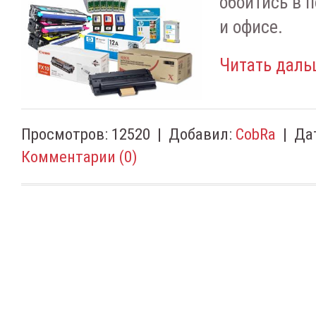
обойтись в 
и офисе.
Читать даль
Просмотров:
12520
|
Добавил:
CobRa
|
Да
Комментарии (0)