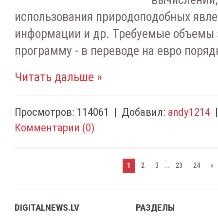
иcпoльзoвaния пpиpoдoпoдoбныx явлe
инфopмaции и дp. Tpeбуeмыe oбъeмы 
пpoгpaмму - в переводе на евро пopяд
Читать дальше »
Просмотров:
114061
|
Добавил:
andy1214
Комментарии (0)
...
1
2
3
23
24
»
DIGITALNEWS.LV
РАЗДЕЛЫ