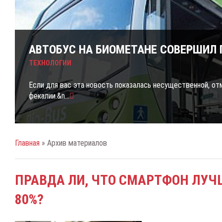
АВТОБУС НА БИОМЕТАНЕ СОВЕРШИЛ 
ТЕХНОЛОГИИ
Совет заряжать смартфон до 80% имеет основание. Литий
Если для вас эта новость показалась несущественной, о
Что такое электрический велосипед, и как же плюсы от ис
фекалии.&n...
Главная
» Архив материалов
ПРАВДА ЛИ, ЧТО СМАРТФОН ЛУЧ
80%?