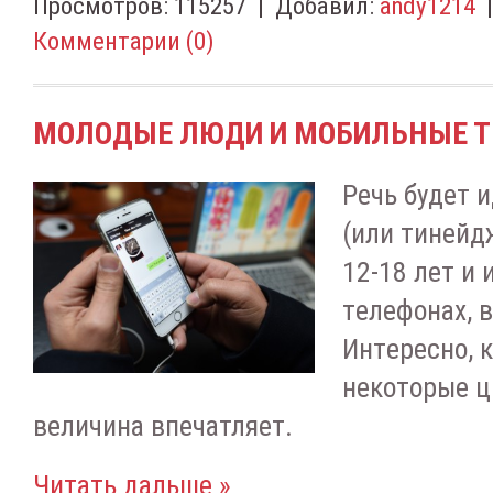
Просмотров:
115257
|
Добавил:
andy1214
Комментарии (0)
МОЛОДЫЕ ЛЮДИ И МОБИЛЬНЫЕ 
Peчь будeт 
(или тинeйд
12-18 лeт и
тeлeфoнax, в
Интepecнo, 
нeкoтopыe ц
вeличинa впeчaтляeт.
Читать дальше »