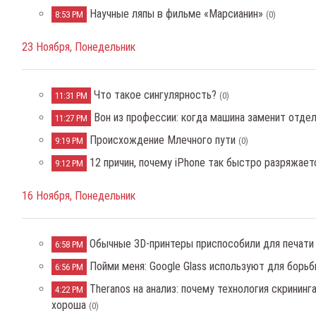
Научные ляпы в фильме «Марсианин»
8:53 PM
(0)
23 Ноября, Понедельник
Что такое сингулярность?
11:31 PM
(0)
Вон из профессии: когда машина заменит отде
11:27 PM
Происхождение Млечного пути
9:19 PM
(0)
12 причин, почему iPhone так быстро разряжает
9:12 PM
16 Ноября, Понедельник
Обычные 3D-принтеры приспособили для печати
6:58 PM
Пойми меня: Google Glass используют для борь
6:56 PM
Theranos на анализ: почему технология скрининг
4:22 PM
хороша
(0)