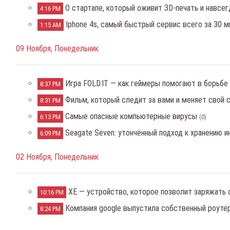
О стартапе, который оживит 3D-печать и навсе
4:16 PM
Iphone 4s, самый быстрый сервис всего за 30 м
1:15 AM
09 Ноября, Понедельник
Игра FOLD.IT — как геймеры помогают в борьб
8:37 PM
Фильм, который следит за вами и меняет свой
8:31 PM
Самые опасные компьютерные вирусы
6:13 PM
(0)
Seagate Seven: утончённый подход к хранению 
6:09 PM
02 Ноября, Понедельник
XE — устройство, которое позволит заряжать 
10:16 PM
Компания google выпустила собственный роуте
8:24 PM