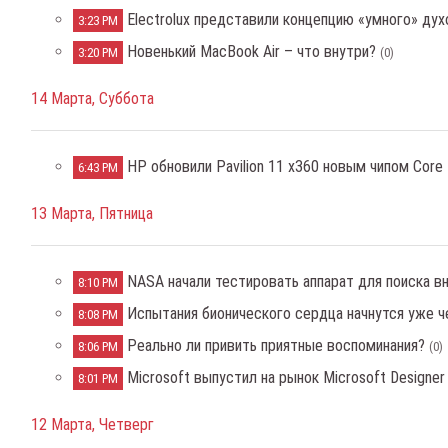
Electrolux представили концепцию «умного» ду
3:23 PM
Новенький MacBook Air – что внутри?
3:20 PM
(0)
14 Марта, Суббота
HP обновили Pavilion 11 x360 новым чипом Core 
6:43 PM
13 Марта, Пятница
NASA начали тестировать аппарат для поиска в
8:10 PM
Испытания бионического сердца начнутся уже ч
8:08 PM
Реально ли привить приятные воспоминания?
8:06 PM
(0)
Microsoft выпустил на рынок Microsoft Designer
8:01 PM
12 Марта, Четверг