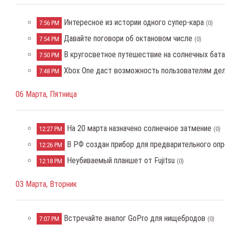
Интересное из истории одного супер-кара
7:56 PM
(0)
Давайте поговори об октановом числе
7:54 PM
(0)
В кругосветное путешествие на солнечных бат
7:50 PM
Xbox One даст возможность пользователям де
7:48 PM
06 Марта, Пятница
На 20 марта назначено солнечное затмение
12:27 PM
(0)
В РФ создан прибор для предварительного опр
12:26 PM
Неубиваемый планшет от Fujitsu
12:18 PM
(0)
03 Марта, Вторник
Встречайте аналог GoPro для нищебродов
7:07 PM
(0)