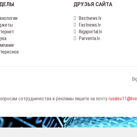
ДЕЛЫ
ДРУЗЬЯ САЙТА
хнологии
Bestnews.lv
джеты
Fastnews.lv
тернет
Rigaportal.lv
ука
Parventa.lv
мпании
тересное
Di
опросам сотрудничества и рекламы пишите на почту
rusalex11@liv