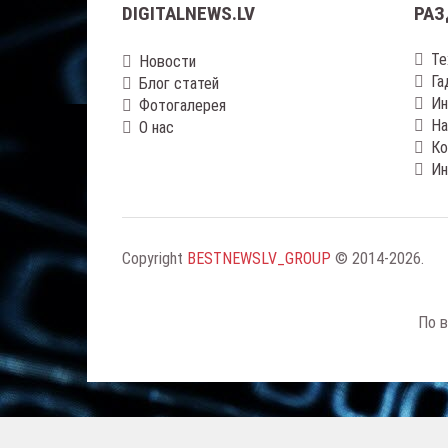
DIGITALNEWS.LV
РАЗ
Те
Новости
Га
Блог статей
Ин
Фотогалерея
На
О нас
Ко
Ин
Copyright
BESTNEWSLV_GROUP
© 2014-2026
.
По в