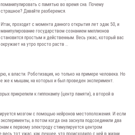
поманипулировать с памятью во время сна. Почему
страшное? Давайте разберемся.
Итак, проходит с момента данного открытия лет эдак 50, и
манипулирование государством сознанием миллионов
становится простым и действенным. Весь ужас, который вас
окружает на утро просто раств ...
арю, к власти. Роботизация, но только на примере человека. Но
се же к мышам, на которых и был проведен эксперимент.
рых прикрепили к гиппокампу (центр памяти), а второй в
ксируется мозгом с помощью нейронов местоположения. И если
эксперименты, а потом когда она заснула подсоединили два
онам к первому электроду стимулируется центром
 весь тот ужас, как лучшее, что происходило с ней в жизни.