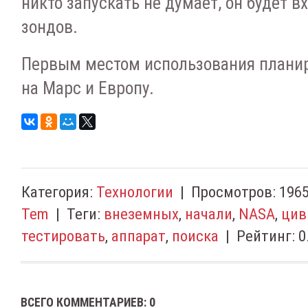
никто запускать не думает, он будет в
зондов.
Первым местом использования планир
на Марс и Европу.
Категория
:
Технологии
|
Просмотров
:
196
Tem
|
Теги
:
внеземных
,
начали
,
NASA
,
цив
тестировать
,
аппарат
,
поиска
|
Рейтинг
:
0
ВСЕГО КОММЕНТАРИЕВ
:
0