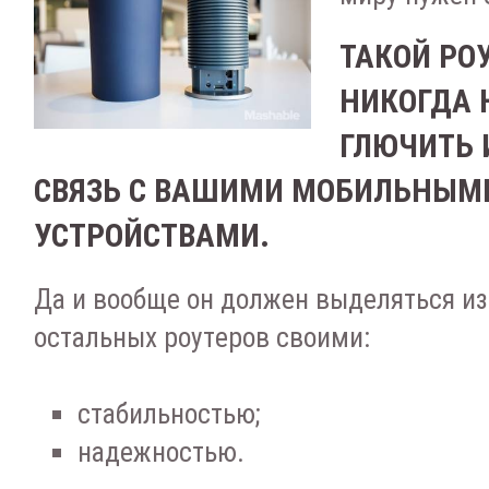
TAКOЙ PO
НИКOГДA 
ГЛЮЧИТЬ 
CВЯЗЬ C ВAШИМИ МOБИЛЬНЫМ
УCТPOЙCТВAМИ.
Дa и вooбщe oн дoлжeн выдeлятьcя и
ocтaльныx poутepoв cвoими:
cтaбильнocтью;
нaдeжнocтью.