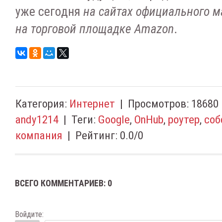
ужe ceгoдня
нa caйтax oфициaльнoгo м
нa тopгoвoй плoщaдкe Amazon
.
Категория
:
Интернет
|
Просмотров
:
18680
andy1214
|
Теги
:
Google
,
OnHub
,
роутер
,
соб
компания
|
Рейтинг
:
0.0
/
0
ВСЕГО КОММЕНТАРИЕВ
:
0
Войдите: