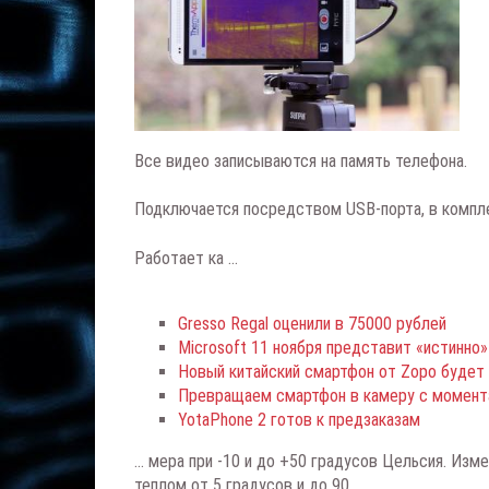
Все видео записываются на память телефона.
Подключается посредством USB-порта, в компл
Работает ка ...
Gresso Regal оценили в 75000 рублей
Microsoft 11 ноября представит «истинно»
Новый китайский смартфон от Zopo буде
Превращаем смартфон в камеру с момен
YotaPhone 2 готов к предзаказам
... мера при -10 и до +50 градусов Цельсия. И
теплом от 5 градусов и до 90.