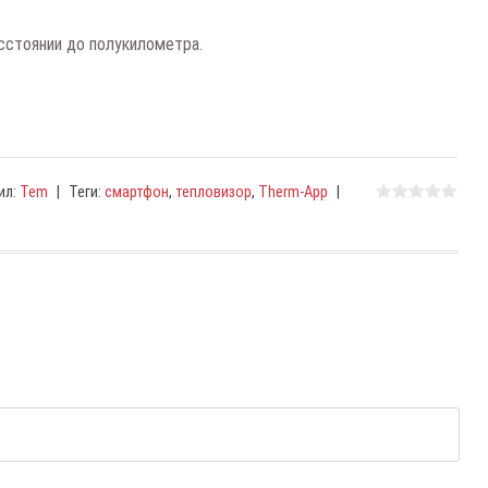
сстоянии до полукилометра.
ил
:
Tem
|
Теги
:
смартфон
,
тепловизор
,
Therm-App
|