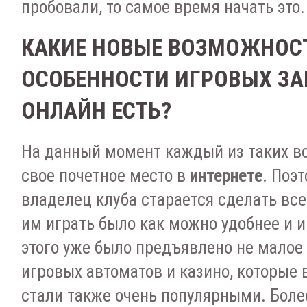
пробовали, то самое время начать это.
КАКИЕ НОВЫЕ ВОЗМОЖНОС
ОСОБЕННОСТИ ИГРОВЫХ ЗА
ОНЛАЙН ЕСТЬ?
На данный момент каждый из таких во
свое почетное место в
интернете
. Поэ
владелец клуба старается сделать все
им играть было как можно удобнее и и
этого уже было предъявлено не малое
игровых автоматов и казино, которые 
стали также очень популярными. Более