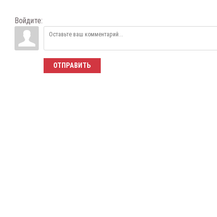
Войдите:
ОТПРАВИТЬ