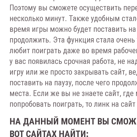
Поэтому вы сможете осуществить пере
несколько минут. Также удобным стало 
время игры можно будет поставить на 
продолжить. Эта функция стала очень у
любит поиграть даже во время рабочег
у вас появилась срочная работа, не на
игру или же просто закрывать сайт, ве
поставить на паузу, после чего продол
места. Если же вы не знаете сайт, гд
попробовать поиграть, то линк на сайт
НА ДАННЫЙ МОМЕНТ ВЫ СМОЖЕ
ВОТ САЙТАХ НАЙТИ: