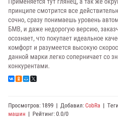
Применяется тут глянец, а так же окр
принципе смотрится все действительн
сочно, сразу понимаешь уровень авто
БМВ, и даже недорогую версию, заказ
осознает, что покупает идеальное каче
комфорт и разумеется высокую скоро
данной марки легко соперничает со 
конкурентами.
Просмотров
:
1899
|
Добавил
:
CobRa
|
Тег
машин
|
Рейтинг
:
0.0
/
0