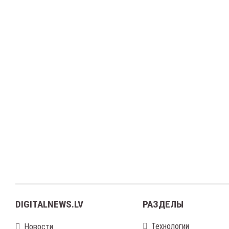
DIGITALNEWS.LV
РАЗДЕЛЫ
Технологии
Новости