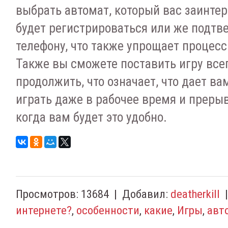
выбрать автомат, который вас заинтер
будет регистрироваться или же подтв
телефону, что также упрощает процесс 
Также вы сможете поставить игру всег
продолжить, что означает, что дает в
играть даже в рабочее время и прерыв
когда вам будет это удобно.
Просмотров
:
13684
|
Добавил
:
deatherkill
интернете?
,
особенности
,
какие
,
Игры
,
авт