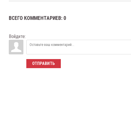
ВСЕГО КОММЕНТАРИЕВ
:
0
Войдите:
ОТПРАВИТЬ