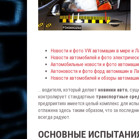
Новости и фото VW автомашин в мире и Л
Новости автомобилей и фото электричес
Автомобильные новости и фото автомаши
Автоновости и фото форд автомашин в Ла
Новости автомобилей и обзоры автомаши
... водителя, который делает
новинки авто
, сущ
контролирует стандартные
транспортные сре
предприятиях имеется целый комплекс для испы
отлажена здесь таким образом, что за последни
всегда радуют.
ОСНОВНЫЕ ИСПЫТАНИ