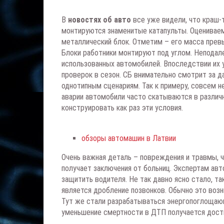
В
новостях об авто
все уже видели, что краш-
монтируются знаменитые катапульты. Оценива
металлический блок. Отметим – его масса прев
Блоки работники монтируют под углом. Неподал
использованных автомобилей. Впоследствии их 
проверок в сезон. СБ внимательно смотрит за да
однотипным сценариям. Так к примеру, совсем н
аварии автомобили часто скатываются в различн
конструировать как раз эти условия.
обзоры автомашин в Латвии
Очень важная деталь – повреждения и травмы, 
получает заключения от больниц. Экспертам авт
защитить водителя. Не так давно ясно стало, т
является дробление позвонков. Обычно это возн
Тут же стали разрабатываться энергопоглощающ
уменьшение смертности в ДТП получается дости