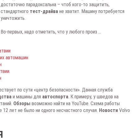
достаточно парадоксальна – чтоб кого-то защитить,
стандартного
тест-драйва
не хватит. Машину потребуется
уничтожить.
Во-первых, надо отметить, что у любого произ ...
атвии
ких автомашин
н
твии.
н
ествует по сути «центр безопасности». Данная служба
дства
и машины для
автоспорта
. К примеру, у шведов на
таний.
Обзоры
возможно найти на YouTube. Схема работы
е 12 лет не было ни одного несчастного случая.
Новости
Volvo
Я