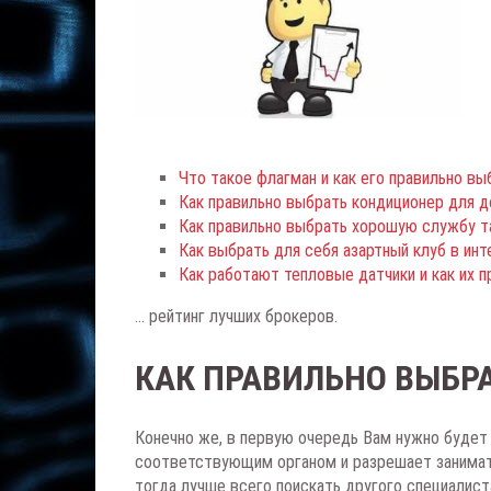
Что такое флагман и как его правильно вы
Как правильно выбрать кондиционер для 
Как правильно выбрать хорошую службу т
Как выбрать для себя азартный клуб в ин
Как работают тепловые датчики и как их 
... рейтинг лучших брокеров.
КАК ПРАВИЛЬНО ВЫБРА
Конечно же, в первую очередь Вам нужно будет 
соответствующим органом и разрешает занимать
тогда лучше всего поискать другого специалист