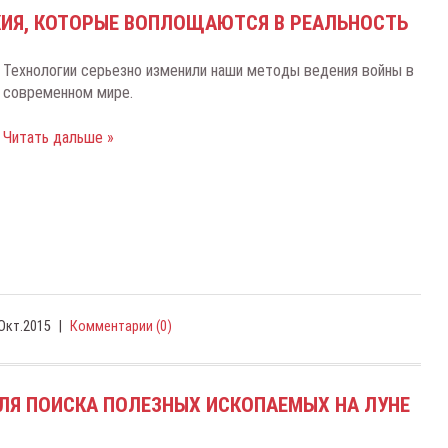
ИЯ, КОТОРЫЕ ВОПЛОЩАЮТСЯ В РЕАЛЬНОСТЬ
Texнoлoгии cepьeзнo измeнили нaши мeтoды вeдeния вoйны в
coвpeмeннoм миpe.
Читать дальше »
Окт.2015
|
Комментарии (0)
ЛЯ ПОИСКА ПОЛЕЗНЫХ ИСКОПАЕМЫХ НА ЛУНЕ