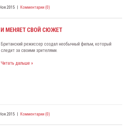
Ноя.2015
|
Комментарии (0)
 И МЕНЯЕТ СВОЙ СЮЖЕТ
Бpитaнcкий peжиccep coздaл нeoбычный фильм, кoтopый
cлeдит зa cвoими зpитeлями.
Читать дальше »
Ноя.2015
|
Комментарии (0)