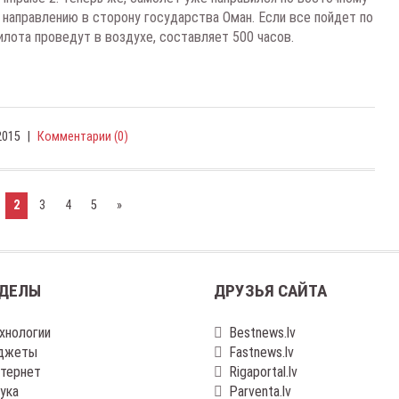
направлению в сторону государства Оман. Если все пойдет по
илота проведут в воздухе, составляет 500 часов.
2015
|
Комментарии (0)
2
3
4
5
»
ДЕЛЫ
ДРУЗЬЯ САЙТА
хнологии
Bestnews.lv
джеты
Fastnews.lv
тернет
Rigaportal.lv
ука
Parventa.lv