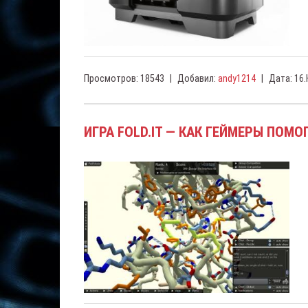
Просмотров:
18543
|
Добавил:
andy1214
|
Дата:
16.
ИГРА FOLD.IT — КАК ГЕЙМЕРЫ ПОМ