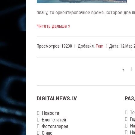
плану, то ориентировочное время, которое два п
Читать дальше »
Просмотров:
19238
|
Добавил:
Tem
|
Дата:
12.Мар.
«
1
DIGITALNEWS.LV
РАЗ
Те
Новости
Га
Блог статей
Ин
Фотогалерея
На
О нас