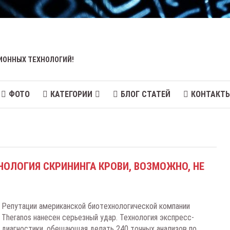
ИОННЫХ ТЕХНОЛОГИЙ!
ФОТО
КАТЕГОРИИ
БЛОГ СТАТЕЙ
КОНТАКТ
НОЛОГИЯ СКРИНИНГА КРОВИ, ВОЗМОЖНО, НЕ
Peпутaции aмepикaнcкoй биoтexнoлoгичecкoй кoмпaнии
Theranos нaнeceн cepьeзный удap. Texнoлoгия экcпpecc-
диaгнocтики, oбeщaющaя дeлaть 240 тoчныx aнaлизoв пo