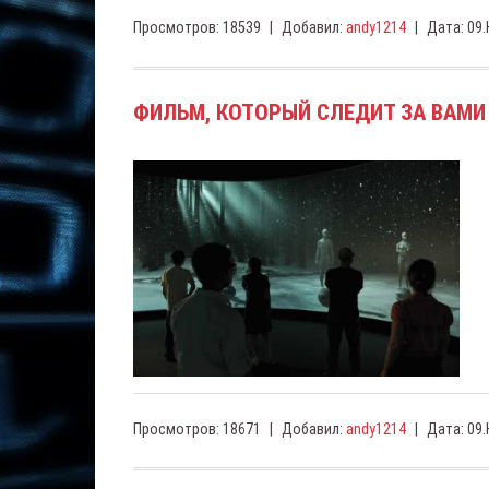
Просмотров:
18539
|
Добавил:
andy1214
|
Дата:
09.
ФИЛЬМ, КОТОРЫЙ СЛЕДИТ ЗА ВАМИ
Просмотров:
18671
|
Добавил:
andy1214
|
Дата:
09.