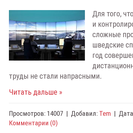
Для того, ч
и контролир
сложные про
шведские с
год соверше
дистанционн
труды не стали напрасными.
Читать дальше »
Просмотров:
14007
|
Добавил:
Tem
|
Дата
Комментарии (0)