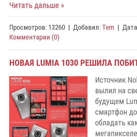
Читать дальше »
Просмотров:
13260
|
Добавил:
Tem
|
Дата
Комментарии (0)
НОВАЯ LUMIA 1030 РЕШИЛА ПОБИ
Источник Nok
вылил на св
будущем Lum
смартфон до
обладать ка
мегапикселе