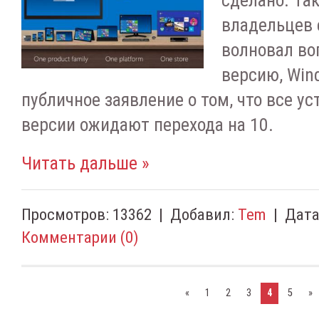
владельцев 
волновал во
версию, Win
публичное заявление о том, что все ус
версии ожидают перехода на 10.
Читать дальше »
Просмотров:
13362
|
Добавил:
Tem
|
Дата
Комментарии (0)
«
1
2
3
4
5
»