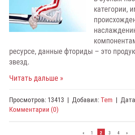
категории, 
происхожден
наслаждению
компонентам
ресурсе, данные фториды – это проду
звезд.
Читать дальше »
Просмотров:
13413
|
Добавил:
Tem
|
Дата
Комментарии (0)
«
1
2
3
4
»