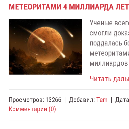
МЕТЕОРИТАМИ 4 МИЛЛИАРДА ЛЕТ
Ученые всег
смогли доказ
поддалась б
метеоритами
миллиардов 
Читать даль
Просмотров:
13266
|
Добавил:
Tem
|
Дата
Комментарии (0)