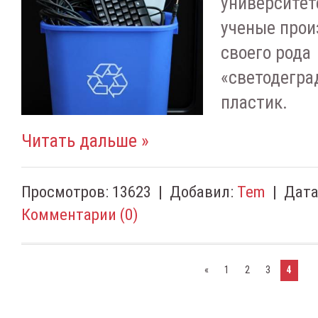
университет
ученые прои
своего рода
«светодегр
пластик.
Читать дальше »
Просмотров:
13623
|
Добавил:
Tem
|
Дата
Комментарии (0)
«
1
2
3
4