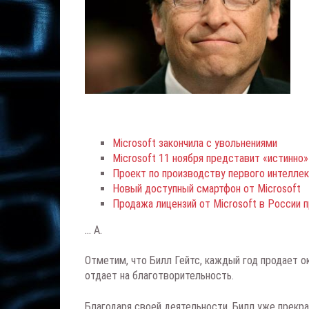
Microsoft закончила с увольнениями
Microsoft 11 ноября представит «истинно»
Проект по производству первого интелле
Новый доступный смартфон от Microsoft
Продажа лицензий от Microsoft в России п
... А.
Отметим, что Билл Гейтс, каждый год продает о
отдает на благотворительность.
Благодаря своей деятельности, Билл уже прекра