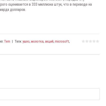
рого оценивается в 333 миллиона штук, что в переводе на
иарда долларов.
ил
:
Tem
|
Теги
:
ушло
,
молотка
,
акций
,
microsoft
,