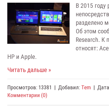
В 2015 году 
непосредств
разделено м
Об этом сооб
Research. К
относят: Acer
HP и Apple.
Читать дальше »
Просмотров:
13381
|
Добавил:
Tem
|
Дата
Комментарии (0)