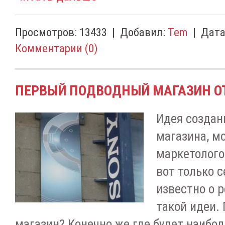
Просмотров:
13433
|
Добавил:
Tem
|
Дата
Комментарии (0)
ПЕРВЫЙ ПОДВОДНЫЙ МАГАЗИН ОТ
Идея создан
магазина, м
маркетологов
вот только с
известно о 
такой идеи. 
магазин? Конечно же где будет наибо