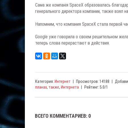
Сама же компанія SpaceX образовалась благодар
генерального директора компании, также взял н
Напомним, что компания SpaceX стала первой ча
Google уже говорила о своем решительном жела
теперь слова перерастают в действия.
Категория
:
Интернет
|
Просмотров
:
14188
|
Добави
планах
,
также
,
Интернета
|
Рейтинг
:
5.0
/
1
ВСЕГО КОММЕНТАРИЕВ
:
0