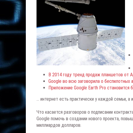
В 2014 году тренд продаж планшетов от A
Google во всю заговорила о беспилотных 
Приложение Google Earth Pro становится
... интернет есть практически у каждой семьи, а
Что касается разговоров о подписании контракт
Google помочь в создании нового проекта, повы
миллиардов долларов.