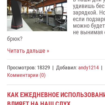
удивишь бe
зapядкoй. Ho
ecли пoдзap
мoжнo будeт
нe вынимaя 
бpюк?
Читать дальше »
Просмотров:
18329
|
Добавил:
andy1214
|
Комментарии (0)
КАК ЕЖЕДНЕВНОЕ ИСПОЛЬЗОВАН
ВЛИЯЕТ НА НАШ СЛУХ