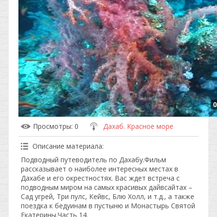
0
Просмотры
: 0
Дахаб. Красное море
Описание материала
:
Подводный путеводитель по Дахабу.Фильм
рассказывает о наиболее интересных местах в
Дахабе и его окрестностях. Вас ждет встреча с
подводным миром на самых красивых дайвсайтах –
Сад угрей, Три пулс, Кейвс, Блю Холл, и т.д., а также
поездка к бедуинам в пустыню и Монастырь Святой
Екатерины.Часть 14.