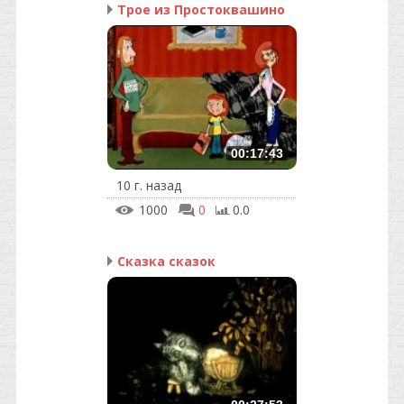
Трое из Простоквашино
00:17:43
10 г. назад
1000
0
0.0
Сказка сказок