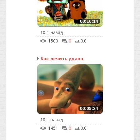
00:10:14
10 г. назад
1500
0
0.0
Как лечить удава
00:09:24
10 г. назад
1451
0
0.0