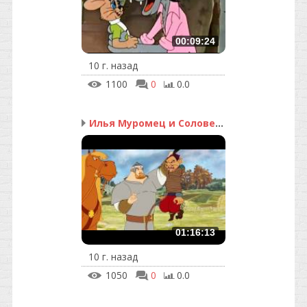
00:09:24
10 г. назад
1100
0
0.0
Илья Муромец и Соловей ...
01:16:13
10 г. назад
1050
0
0.0