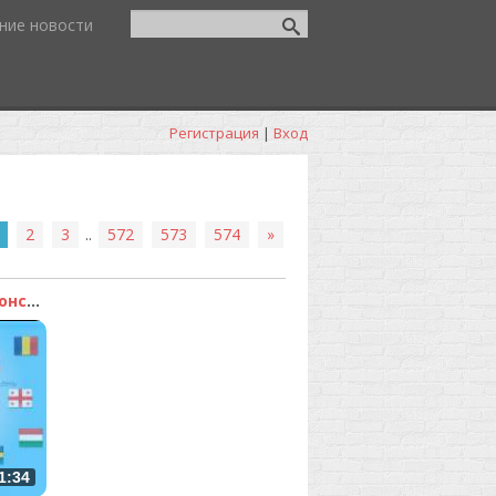
ние новости
Регистрация
|
Вход
2
3
..
572
573
574
»
uCoz - Бесплатный конст...
1:34