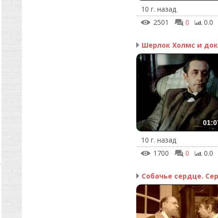
10 г. назад
2501
0
0.0
01:0
10 г. назад
1700
0
0.0
Собачье сердце. Сер