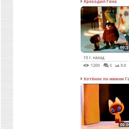
Крокодил Гена
00:1
10 г. назад
1200
0
0.0
Котёнок по имени Гав
00:0