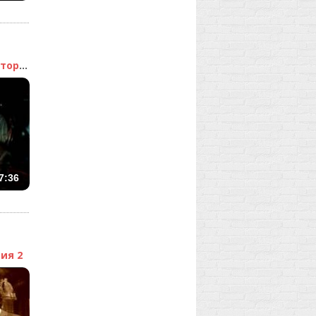
Шерлок Холмс и доктор В...
7:36
ия 2