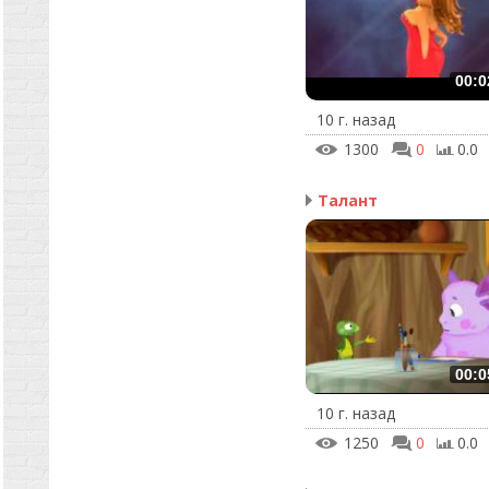
00:0
10 г. назад
1300
0
0.0
Талант
00:0
10 г. назад
1250
0
0.0