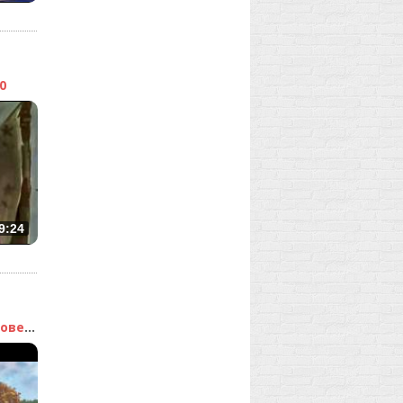
0
9:24
Илья Муромец и Соловей ...