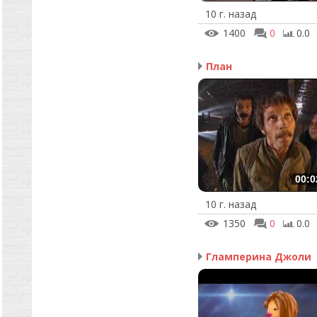
10 г. назад
1400
0
0.0
План
00:0
10 г. назад
1350
0
0.0
Гламперина Джоли