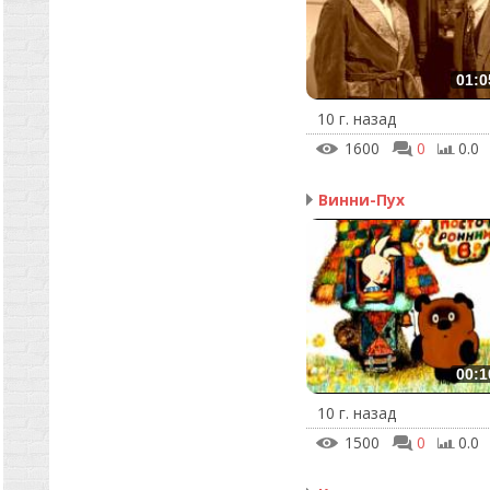
01:0
10 г. назад
1600
0
0.0
Винни-Пух
00:1
10 г. назад
1500
0
0.0