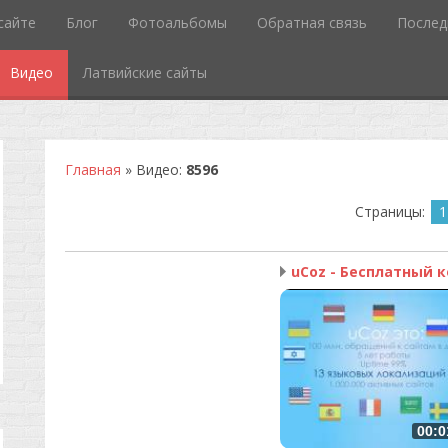
сайте
Блог
Фотоальбомы
Обратная связь
Послед
Видео
Латвийские сайты
Главная
»
Видео
:
8596
Страницы
:
1
00:0