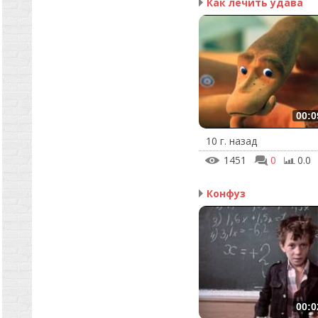
Как лечить удава
00:0
10 г. назад
1451
0
0.0
Конфуз
00:0