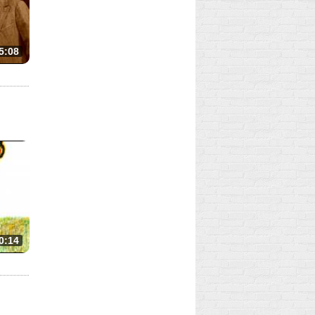
5:08
0:14