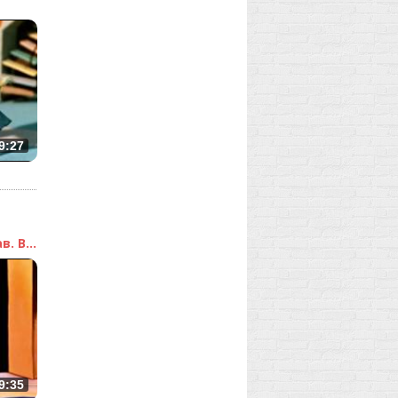
9:27
. В...
9:35