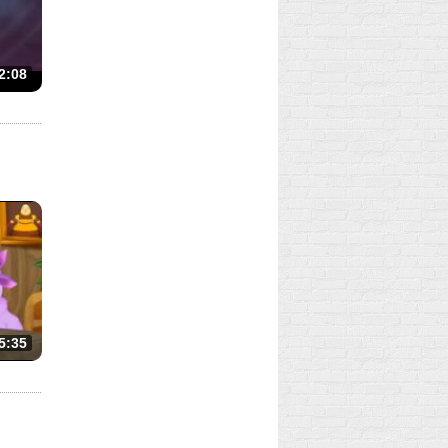
2:08
5:35