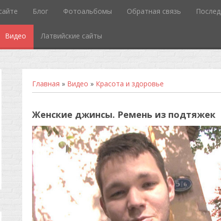
сайте
Блог
Фотоальбомы
Обратная связь
Послед
Видео
Латвийские сайты
Главная
»
Видео
»
Красота и здоровье
Женские джинсы. Ремень из подтяжек