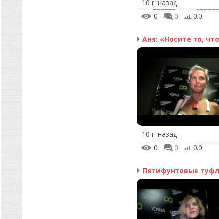
10 г. назад
0
0
0.0
Аня: «Носите то, что 
10 г. назад
0
0
0.0
Пятифунтовые туф