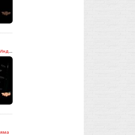
Таня с приветом из Индии
аяма