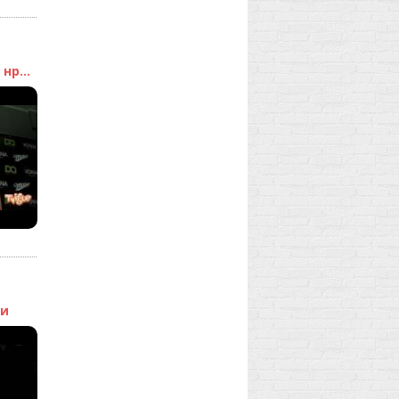
нр...
ли