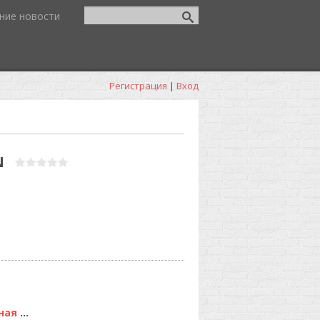
ние новости
Регистрация
|
Вход
N
Романтично-гламурная кр...