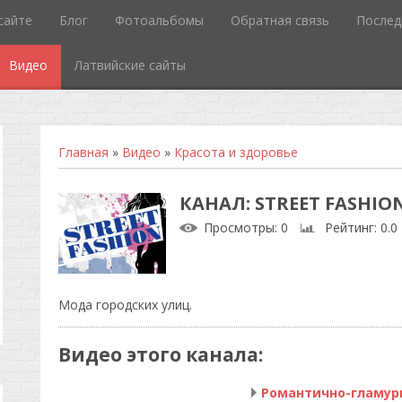
сайте
Блог
Фотоальбомы
Обратная связь
Послед
Видео
Латвийские сайты
Главная
»
Видео
»
Красота и здоровье
КАНАЛ: STREET FASHIO
Просмотры
: 0
Рейтинг
: 0.0
Мода городских улиц.
Видео этого канала
: