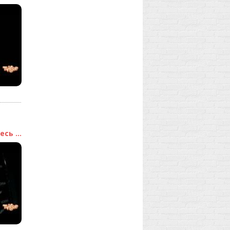
сь ...