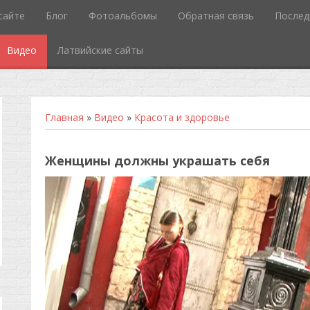
сайте
Блог
Фотоальбомы
Обратная связь
Послед
Видео
Латвийские сайты
Главная
»
Видео
»
Красота и здоровье
Женщины должны украшать себя