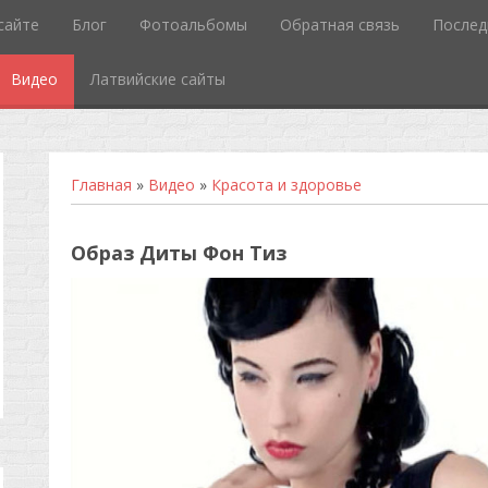
сайте
Блог
Фотоальбомы
Обратная связь
Послед
Видео
Латвийские сайты
Главная
»
Видео
»
Красота и здоровье
Образ Диты Фон Тиз