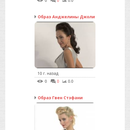
0
0
0.0
Образ Анджелины Джоли
10 г. назад
0
0
0.0
Образ Гвен Стэфани