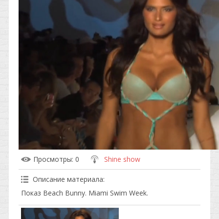
Просмотры
: 0
Shine show
Описание материала
:
Показ Beach Bunny. Miami Swim Week.