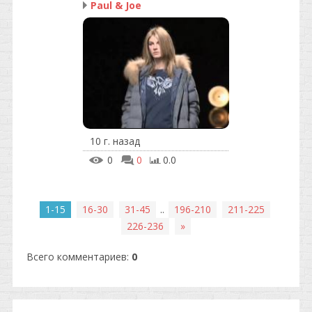
Paul & Joe
10 г. назад
0
0
0.0
1-15
16-30
31-45
..
196-210
211-225
226-236
»
Всего комментариев
:
0