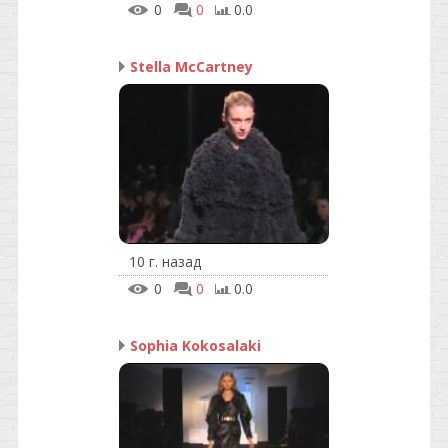
0
0
0.0
Stella McCartney
10 г. назад
0
0
0.0
Sophia Kokosalaki