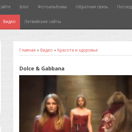
сайте
Блог
Фотоальбомы
Обратная связь
Послед
Видео
Латвийские сайты
Главная
»
Видео
»
Красота и здоровье
Dolce & Gabbana