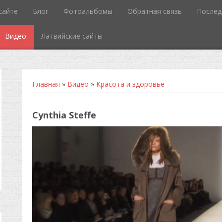
сайте
Блог
Фотоальбомы
Обратная связь
Послед
Видео
Латвийские сайты
Главная
»
Видео
»
Красота и здоровье
Cynthia Steffe