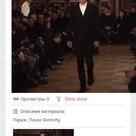
Просмотры
: 0
Shine show
Описание материала
:
Париж. Показ Givenchy.