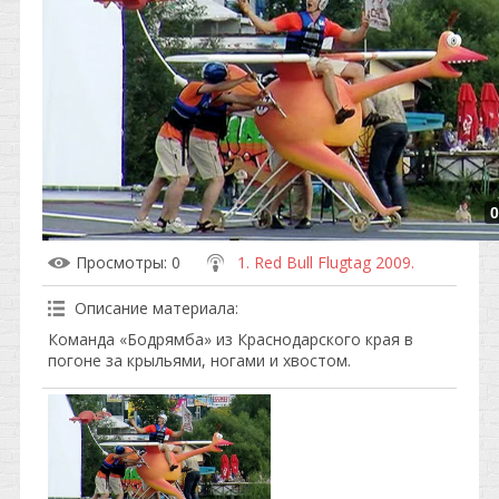
0
Просмотры
: 0
1. Red Bull Flugtag 2009.
Описание материала
:
Команда «Бодрямба» из Краснодарского края в
погоне за крыльями, ногами и хвостом.