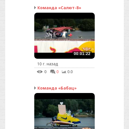
Команда «Салют-8»
00:01:22
10 г. назад
0
0
0.0
Команда «Бабац»