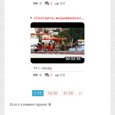
0
0
0.0
«Скатерть-вышивалка» от...
00:02:35
10 г. назад
0
0
0.0
1-15
16-30
31-39
»
Всего комментариев
:
0