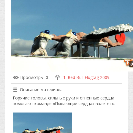
0
Просмотры
: 0
1. Red Bull Flugtag 2009.
Описание материала
:
Горячие головы, сильные руки и огненные сердца
помогают команде «Пылающие сердца» взлететь.