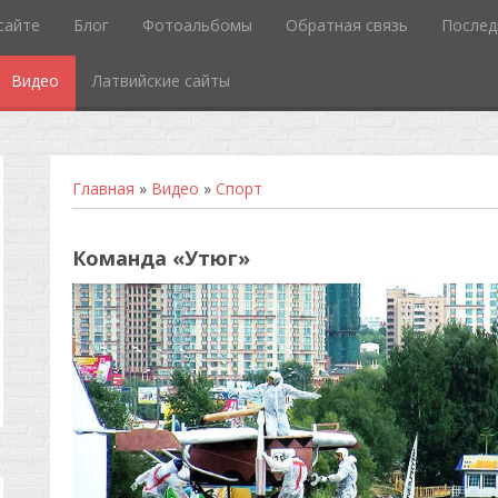
сайте
Блог
Фотоальбомы
Обратная связь
Послед
Видео
Латвийские сайты
Главная
»
Видео
»
Спорт
Команда «Утюг»