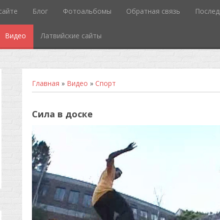
сайте
Блог
Фотоальбомы
Обратная связь
Послед
Видео
Латвийские сайты
Главная
»
Видео
»
Спорт
Сила в доске