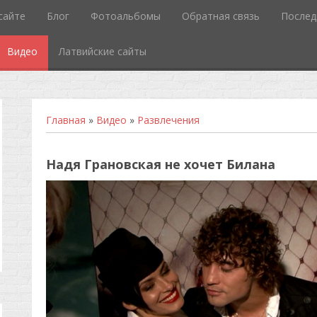
сайте
Блог
Фотоальбомы
Обратная связь
Послед
Видео
Латвийские сайты
Главная
»
Видео
»
Развлечения
Надя Грановская не хочет Билана