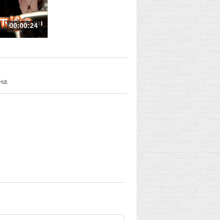
00:00:24
на.