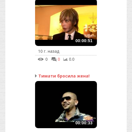
00:00:51
10 г. назад
0
0
0.0
Тимати бросила жена!
00:00:33