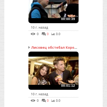
00:00:39
10 г. назад
0
0
0.0
Лисовец обстебал Королеву
00:01:12
10 г. назад
0
0
0.0