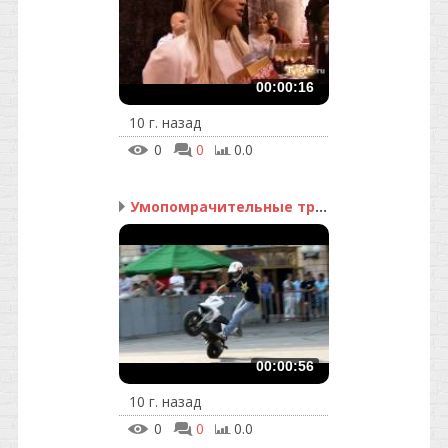
00:00:16
10 г. назад
0
0
0.0
Умопомрачительные трюки
00:00:56
10 г. назад
0
0
0.0