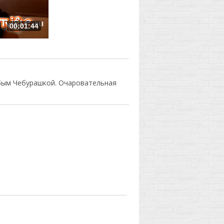
00:01:44
убым Чебурашкой. Очаровательная
.