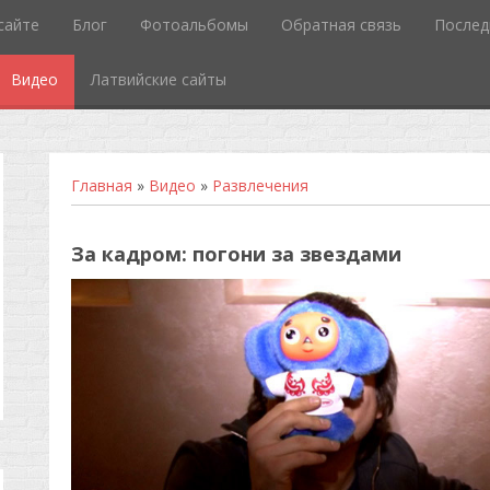
сайте
Блог
Фотоальбомы
Обратная связь
Послед
Видео
Латвийские сайты
Главная
»
Видео
»
Развлечения
За кадром: погони за звездами