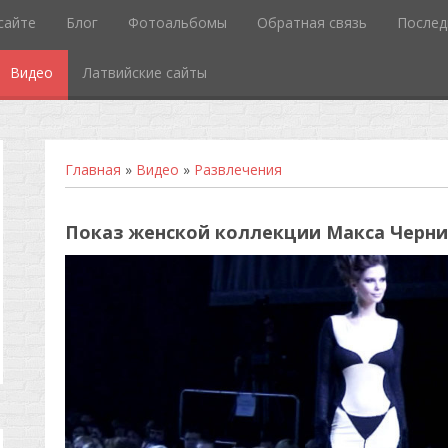
сайте
Блог
Фотоальбомы
Обратная связь
Послед
Видео
Латвийские сайты
Главная
»
Видео
»
Развлечения
Показ женской коллекции Макса Черн