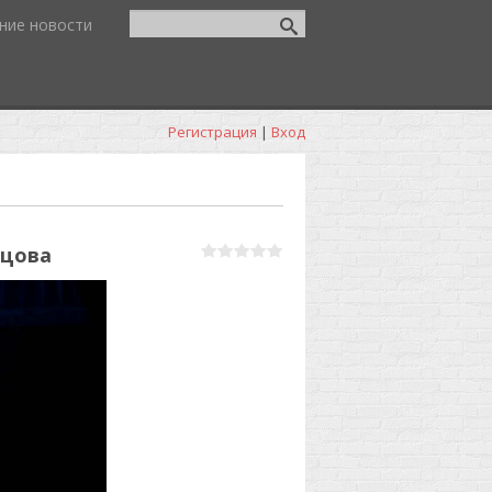
ние новости
Регистрация
|
Вход
ицова