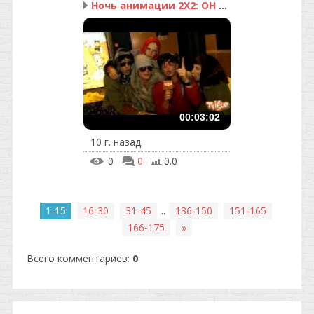
Ночь анимации 2Х2: ОН З...
00:03:02
10 г. назад
0
0
0.0
1-15
16-30
31-45
..
136-150
151-165
166-175
»
Всего комментариев
:
0