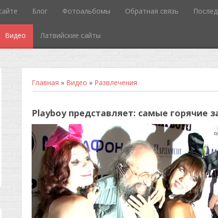
сайте
Блог
Фотоальбомы
Обратная связь
Послед
Видео
Латвийские сайты
Главная
»
Видео
»
Развлечения
Playboy представляет: самые горячие з