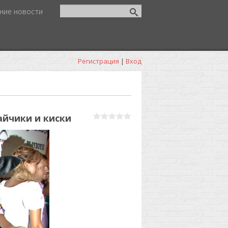
ние новости
Регистрация
|
Вход
айчики и киски