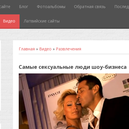
сайте
Блог
Фотоальбомы
Обратная связь
Послед
Видео
Латвийские сайты
Главная
»
Видео
»
Развлечения
Самые сексуальные люди шоу-бизнеса