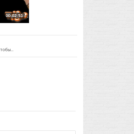
00:02:51
обы...