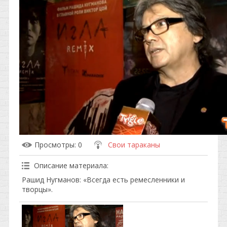
Просмотры
: 0
Свои тараканы
Описание материала
:
Рашид Нугманов: «Всегда есть ремесленники и
творцы».