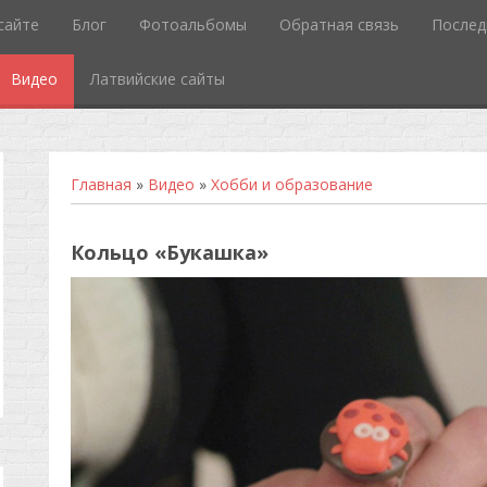
сайте
Блог
Фотоальбомы
Обратная связь
Послед
Видео
Латвийские сайты
Главная
»
Видео
»
Хобби и образование
Кольцо «Букашка»