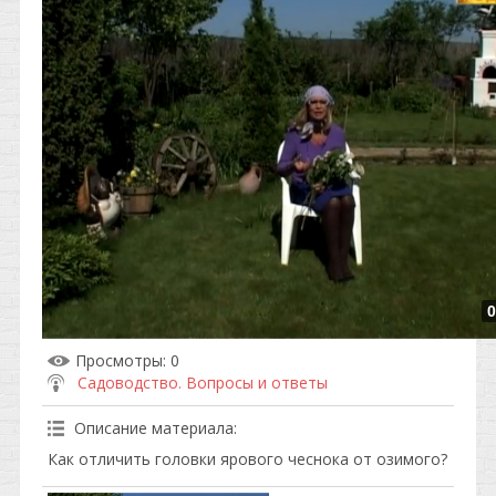
0
Просмотры
: 0
Садоводство. Вопросы и ответы
Описание материала
:
Как отличить головки ярового чеснока от озимого?